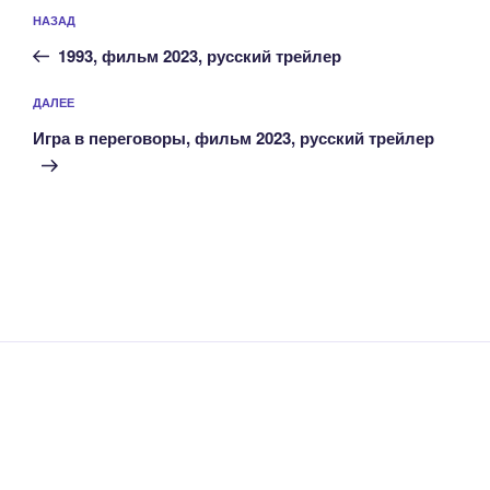
Навигация
Предыдущая
НАЗАД
по
запись:
записям
1993, фильм 2023, русский трейлер
Следующая
ДАЛЕЕ
запись
Игра в переговоры, фильм 2023, русский трейлер