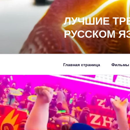
Перейти
к
ЛУЧШИЕ ТР
содержимому
РУССКОМ Я
Главная страница
Фильмы