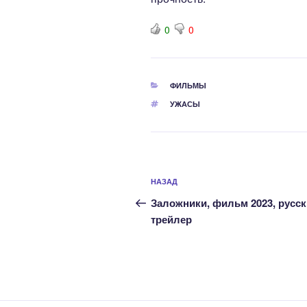
0
0
РУБРИКИ
ФИЛЬМЫ
МЕТКИ
УЖАСЫ
Навигация
Предыдущая
НАЗАД
по
запись:
Заложники, фильм 2023, русс
записям
трейлер