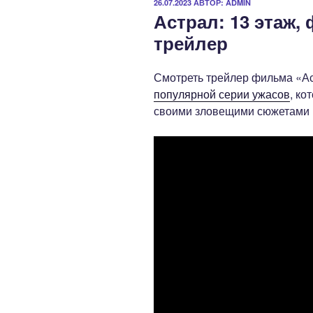
ОПУБЛИКОВАНО
26.07.2023
АВТОР:
ADMIN
Астрал: 13 этаж,
трейлер
Смотреть трейлер фильма «Ас
популярной серии ужасов
, ко
своими зловещими сюжетами 