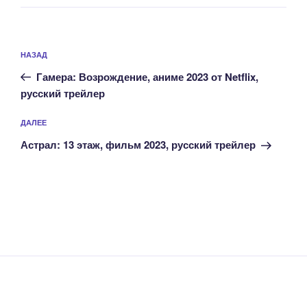
Навигация
Предыдущая
НАЗАД
по
запись:
записям
Гамера: Возрождение, аниме 2023 от Netflix,
русский трейлер
Следующая
ДАЛЕЕ
запись
Астрал: 13 этаж, фильм 2023, русский трейлер