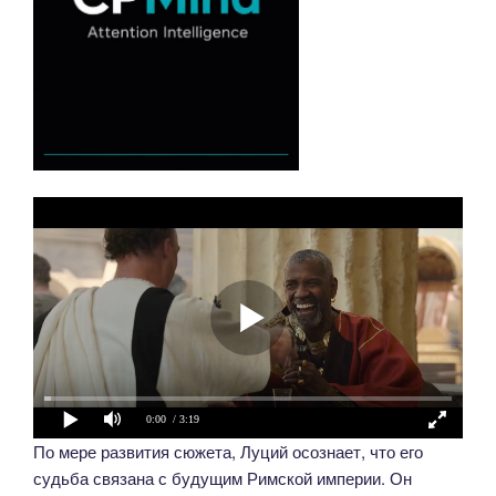
0:00
/ 3:19
По мере развития сюжета, Луций осознает, что его
судьба связана с будущим Римской империи. Он