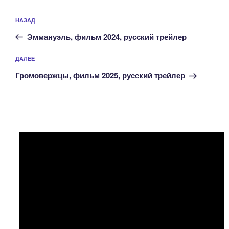
Навигация
Предыдущая
НАЗАД
по
запись:
записям
Эммануэль, фильм 2024, русский трейлер
Следующая
ДАЛЕЕ
запись
Громовержцы, фильм 2025, русский трейлер