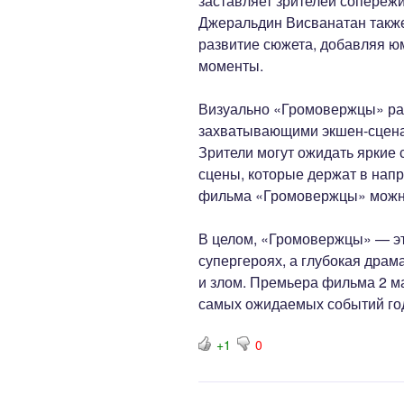
заставляет зрителей сопереж
Джеральдин Висванатан также
развитие сюжета, добавляя ю
моменты.
Визуально «Громовержцы» рад
захватывающими экшен-сцена
Зрители могут ожидать ярки
сцены, которые держат в напр
фильма «Громовержцы» можно
В целом, «Громовержцы» — эт
супергероях, а глубокая драм
и злом. Премьера фильма 2 ма
самых ожидаемых событий год
+1
0