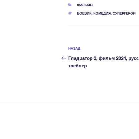
РУБРИКИ
ФИЛЬМЫ
МЕТКИ
БОЕВИК
,
КОМЕДИЯ
,
СУПЕРГЕРОИ
Навигация
Предыдущая
НАЗАД
по
запись:
Гладиатор 2, фильм 2024, рус
записям
трейлер