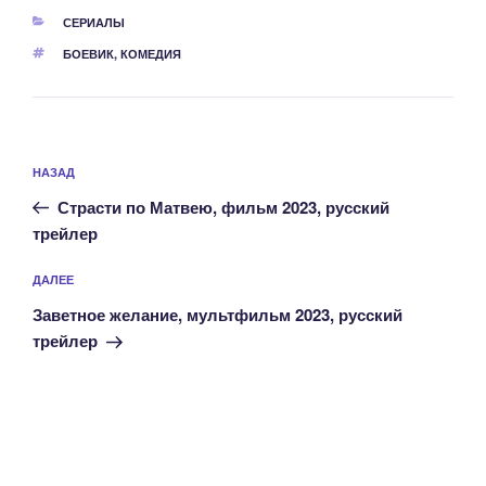
РУБРИКИ
СЕРИАЛЫ
МЕТКИ
БОЕВИК
,
КОМЕДИЯ
Навигация
Предыдущая
НАЗАД
по
запись:
записям
Страсти по Матвею, фильм 2023, русский
трейлер
Следующая
ДАЛЕЕ
запись
Заветное желание, мультфильм 2023, русский
трейлер