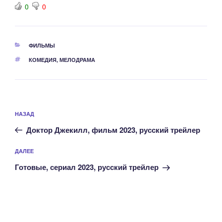
0
0
РУБРИКИ
ФИЛЬМЫ
МЕТКИ
КОМЕДИЯ
,
МЕЛОДРАМА
Навигация
Предыдущая
НАЗАД
по
запись:
записям
Доктор Джекилл, фильм 2023, русский трейлер
Следующая
ДАЛЕЕ
запись
Готовые, сериал 2023, русский трейлер