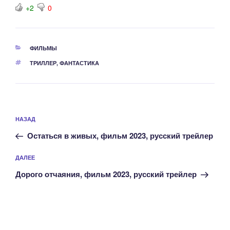
+2
0
РУБРИКИ
ФИЛЬМЫ
МЕТКИ
ТРИЛЛЕР
,
ФАНТАСТИКА
Навигация
Предыдущая
НАЗАД
по
запись:
записям
Остаться в живых, фильм 2023, русский трейлер
Следующая
ДАЛЕЕ
запись
Дорого отчаяния, фильм 2023, русский трейлер