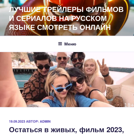
Перейти
ЛУЧШИЕ ТРЕЙЛЕРЫ ФИЛЬМОВ
к
И СЕРИАЛОВ НА РУССКОМ
содержимому
ЯЗЫКЕ СМОТРЕТЬ ОНЛАЙН
Меню
ОПУБЛИКОВАНО
19.09.2023
АВТОР:
ADMIN
Остаться в живых, фильм 2023,