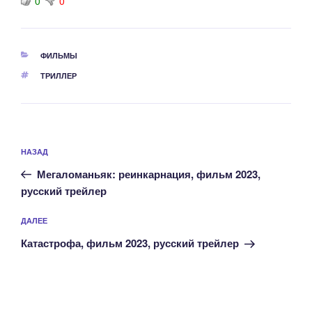
0
0
РУБРИКИ
ФИЛЬМЫ
МЕТКИ
ТРИЛЛЕР
Навигация
Предыдущая
НАЗАД
по
запись:
записям
Мегаломаньяк: реинкарнация, фильм 2023,
русский трейлер
Следующая
ДАЛЕЕ
запись
Катастрофа, фильм 2023, русский трейлер