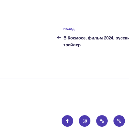
Навигация
Предыдущая
НАЗАД
по
запись:
В Космосе, фильм 2024, русск
записям
трейлер
Facebook
Instagram
Email
Прав