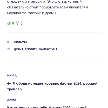
отношениях и эмоциях. Это фильм, который
обязательно стоит посмотреть всем любителям
научной фантастики и драмы.
0
0
РУБРИКИ
ФИЛЬМЫ
МЕТКИ
ДРАМА
,
ТРИЛЛЕР
,
ФАНТАСТИКА
Навигация
Предыдущая
НАЗАД
по
запись:
записям
Любовь истекает кровью, фильм 2024, русский
трейлер
Следующая
ДАЛЕЕ
запись
Кто угодно кроме тебя, фильм 2024, русский