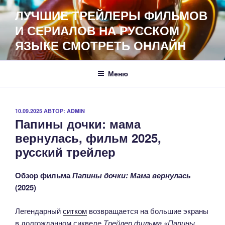
Перейти
ЛУЧШИЕ ТРЕЙЛЕРЫ ФИЛЬМОВ
к
И СЕРИАЛОВ НА РУССКОМ
содержимому
ЯЗЫКЕ СМОТРЕТЬ ОНЛАЙН
Меню
ОПУБЛИКОВАНО
10.09.2025
АВТОР:
ADMIN
Папины дочки: мама
вернулась, фильм 2025,
русский трейлер
Обзор фильма
Папины дочки: Мама вернулась
(2025)
Легендарный
ситком
возвращается на большие экраны
в долгожданном сиквеле
Трейлер фильма «Папины