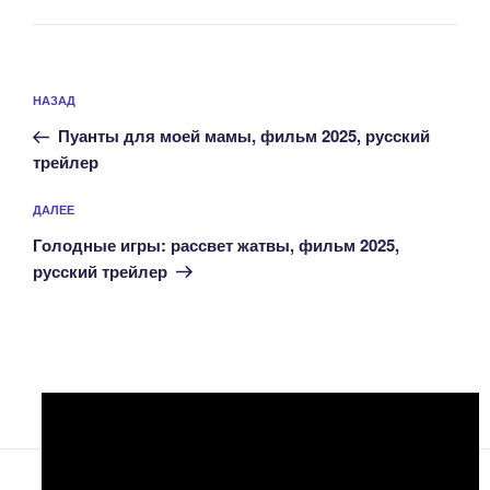
Навигация
Предыдущая
НАЗАД
по
запись:
записям
Пуанты для моей мамы, фильм 2025, русский
трейлер
Следующая
ДАЛЕЕ
запись
Голодные игры: рассвет жатвы, фильм 2025,
русский трейлер