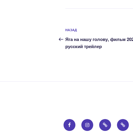
Навигация
Предыдущая
НАЗАД
по
запись:
Яга на нашу голову, фильм 202
записям
русский трейлер
Facebook
Instagram
Email
Прав