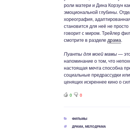
роли матери и Дина Корзун ка
эмоциональной глубины. Отде
хореография, адаптированная
становится для неё не просто
говорит с миром. Трейлер фи
смотрите в разделе
драма
.
Пуанты для моей мамы
— это
напоминание о том, что непохо
настоящая мечта способна пр
социальные предрассудки или
ценящих искреннее кино о сил
0
0
РУБРИКИ
ФИЛЬМЫ
МЕТКИ
ДРАМА
,
МЕЛОДРАМА