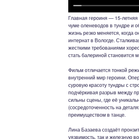
Главная героиня — 15-летняя
чуме оленеводов в тундре и 
жизнь резко меняется, когда 
интернат в Вологде. Сталкив
жесткими требованиями хорео
стать балериной становится м
Фильм отличается тонкой реж
внутренний мир героини. Опер
суровую красоту тундры с стр
подчёркивая разрыв между п
сильны сцены, где её уникаль
(сосредоточенность на деталя
преимуществом в танце.
Лина Базаева создаёт пронзи
уязвимость, так и железную в