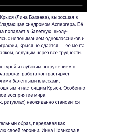
 Крыся (Лина Базаева), выросшая в
обладающая синдромом Аспергера. Её
она попадает в балетную школу-
аясь с непониманием одноклассников и
графии, Крыся не сдаётся — её мечта
аяком, ведущим через все трудности.
иссурой и глубоким погружением в
аторская работа контрастирует
огими балетными классами,
рошлым и настоящим Крыси. Особенно
ное восприятие мира
х, ритуалах) неожиданно становится
тельный образ, передавая как
олю своей героини. Инна Новикова в