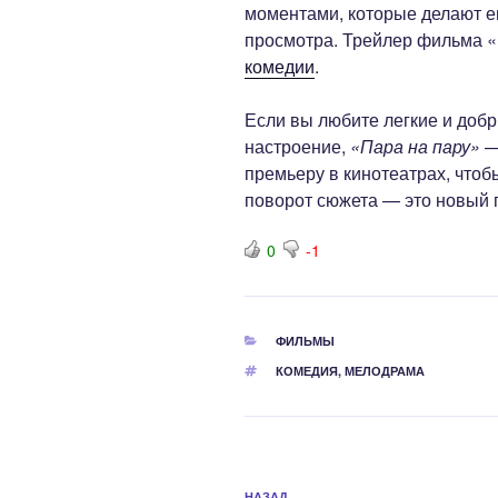
моментами, которые делают е
просмотра. Трейлер фильма «
комедии
.
Если вы любите легкие и доб
настроение,
«Пара на пару»
— 
премьеру в кинотеатрах, чтоб
поворот сюжета — это новый 
0
-1
РУБРИКИ
ФИЛЬМЫ
МЕТКИ
КОМЕДИЯ
,
МЕЛОДРАМА
Навигация
НАЗАД