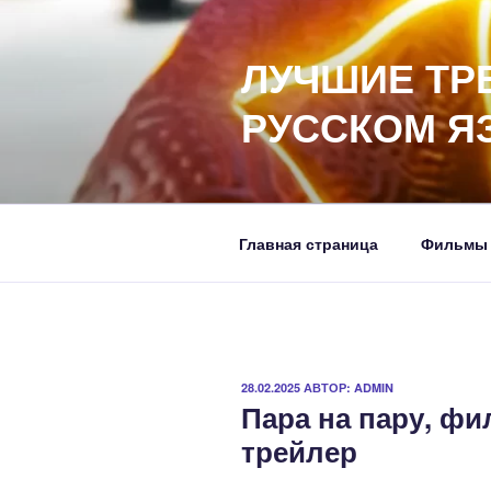
Перейти
к
ЛУЧШИЕ ТР
содержимому
РУССКОМ Я
Главная страница
Фильмы
ОПУБЛИКОВАНО
28.02.2025
АВТОР:
ADMIN
Пара на пару, фи
трейлер