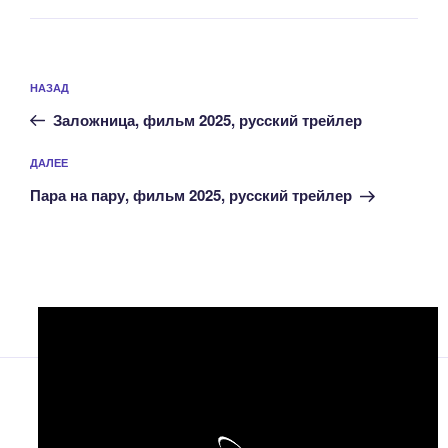
Навигация
Предыдущая
НАЗАД
по
запись:
записям
Заложница, фильм 2025, русский трейлер
Следующая
ДАЛЕЕ
запись
Пара на пару, фильм 2025, русский трейлер